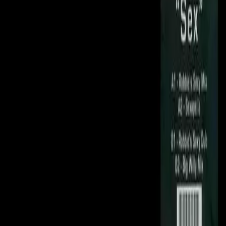
Descripción
Reseñas
En 2002, Robbie Rivera y Billy Paul Williams se unen para
lanzar «Sex» a través de Filtered Records, un single que
resume la esencia del house electrónico de principios de
los 2000. Con este lanzamiento, ambos productores traen
diferentes interpretaciones del tema en un formato de 12
pulgadas que jugaba entre el house progresivo y las
texturas más experimentales del sello.