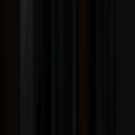
Aerosmith – 1971 (The Road Starts Hear)