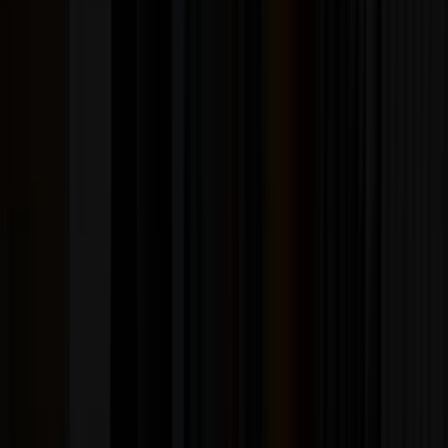
Ver Rock en Español →
Pop
Grandes álbumes pop, reediciones y lanzamientos
recientes en formato LP.
Ver Pop →
Latinos
Salsa, cumbia, balada y los nombres que suenan en toda
Latinoamérica.
Ver Latinos →
Dance y electrónica
House, eurodance y los sonidos de pista de los 80 y 90.
Ver Dance y electrónica →