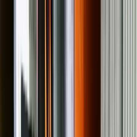
Abrir menú
Inicio
>
Colecciones
>
Vinilos Álbum LP: Dance, Pop, Latino y
Clásicos
Vinilos Álbum LP: Dance, Pop,
Latino y Clásicos
Mostrar filtros
⚙️
Limpiar
Filtros
Limpiar
Rango de precio
Tipo
Disponibilidad
Ordenar por