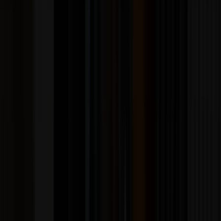
Cómo elegir tu próximo álbum
Tres cosas definen la experiencia de un LP, y ninguna
aparece a simple vista en la portada:
LP simple o doble (2LP)
Un álbum largo repartido en dos discos suena mejor que
uno apretado en uno solo: más espacio entre surcos
significa más nivel y menos distorsión al final de cada
cara. Por eso muchas reediciones de discos largos salen
en 2LP.
El gramaje
Los prensados de 180 gramos son más rígidos y