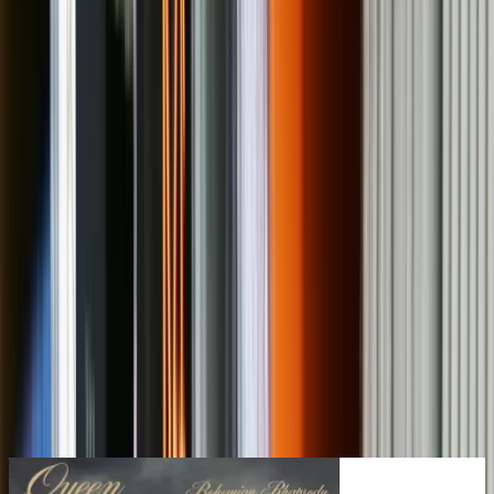
Rango de precio
Tipo
Disponibilidad
Mostrar filtros
⚙️
Ordenar por
Filtros
Limpiar
Rango de precio
Tipo
Disponibilidad
Rango de precio
Tipo
Disponibilidad