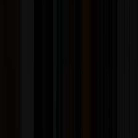
Hip Hop
Del rap clásico a los álbumes que definieron el género.
Ver Hip Hop →
Metal
Thrash, heavy y clásicos pesados en prensados de
calidad.
Ver Metal →
Bandas sonoras
Cine y series en vinilo, muchas veces en ediciones
limitadas.
Ver Bandas sonoras →
También hay
funk y soul
,
jazz
,
reggae
y
picture discs
.