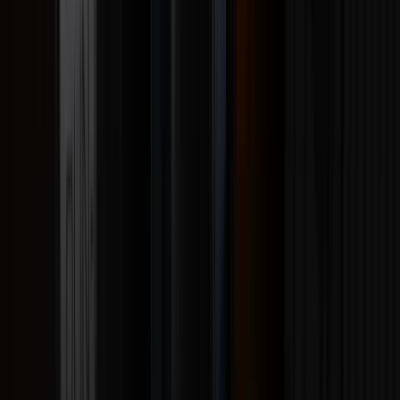
Mostrando
24
de
910
productos
Cargar más
Los
álbumes en vinilo (LP)
son la mejor forma de vivir un
disco completo: del primer corte al último, con la calidez
del sonido analógico y el arte de la portada en grande. En
LEMM tenemos un
catálogo amplio de álbumes
en vinilo
— rock, pop, latinos, dance y clásicos — entre ediciones
nuevas selladas y algunos usados seleccionados.
Ya seas coleccionista o estés armando tu colección, acá
encuentras desde lanzamientos recientes hasta discos
que marcaron época. El catálogo se mueve seguido, así
que vale la pena volver a mirar.