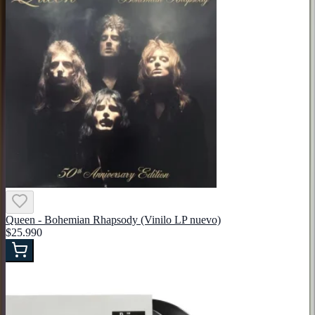
Queen - Bohemian Rhapsody (Vinilo LP nuevo)
$25.990