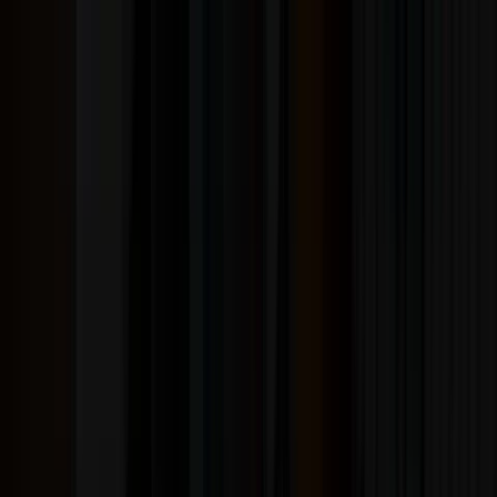
Taylor Swift – The Life Of A Showgirl
Soda Stereo – Nada Personal
Estos son solo tres ejemplos. El catálogo completo está
más arriba en esta misma página, y puedes filtrarlo por
estilo.