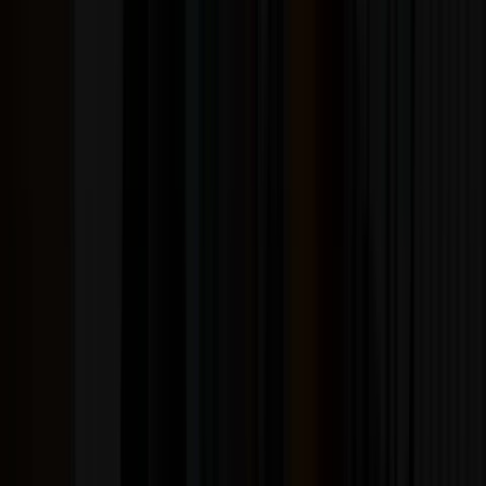
Explora por estilo
Si ya sabes qué buscas, entra directo a tu estilo:
Rock
Del clásico de los 70 al alternativo de los 90. Es la
sección más grande del catálogo.
Ver Rock →
Rock en Español
Soda Stereo, Los Prisioneros, La Ley, Fito Páez y los
discos que marcaron a la región.