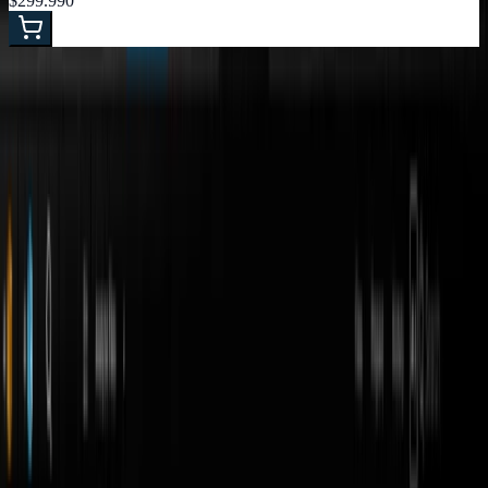
$299.990
El
software DJ
es el cerebro de tu setup: organiza tu
biblioteca, analiza tempo y tonalidad, y te deja mezclar,
hacer scratch y aplicar efectos en tiempo real desde tu
computador. Sea que mezcles con un controlador,
tornamesas con timecode o directo desde la laptop, el
programa correcto define qué tan lejos puedes llevar tu
música.
En LEMM vendemos
licencias oficiales
de
Serato
y
DJ.Studio
— entrega digital, soporte y actualizaciones del
fabricante. Nada de versiones "crackeadas" que traen
malware, fallan en pleno set y no reciben updates. Acá te
ayudamos a elegir la tuya según cómo trabajas.