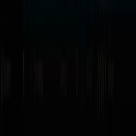
¿Buscas
rekordbox, VirtualDJ, Traktor o Engine DJ
?
Escríbenos —
consultanos por stock
de licencias.
Preguntas frecuentes sobre software DJ
¿Necesito un controlador para usar el software?
Para tocar en vivo sí, conectas un
controlador DJ
o
tornamesas con timecode
. Pero el
Serato DJ Pro
tiene
Modo Práctica
que funciona sin hardware, y
DJ.Studio
arma sets completos solo con la laptop.
¿La licencia es de por vida o suscripción?
El
Serato DJ Pro
es
licencia de por vida con pago único
(sin
suscripción). Las de DJ.Studio son licencias oficiales de