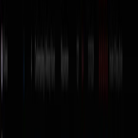
rekordbox, Serato, VirtualDJ, Engine DJ y Traktor.
Suite completa (DVS, video, stems)
Quieres todo: timecode, video y expansiones. La
Serato DJ Suite
incluye Pro + Studio + Stems + DVS +
Video + Flip + Pitch ‘n Time + Play + 3 FX Packs y
streaming integrado. Para separación de stems en
producción, el
DJ.Studio Pro + Stems
.