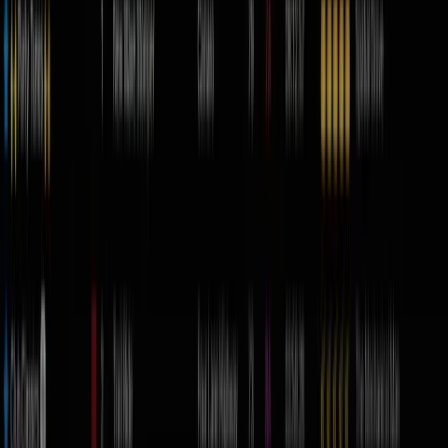
Parte por cómo vas a tocar y qué quieres lograr — cada
software apunta a un flujo distinto.
Mezcla en vivo con tu equipo
Tocas con controlador o tornamesas y quieres el
estándar profesional. El
Serato DJ Pro
trae
licencia de
por vida
(pago único), compatibilidad con más de 90
equipos, sampler de 32 muestras, efectos iZotope y