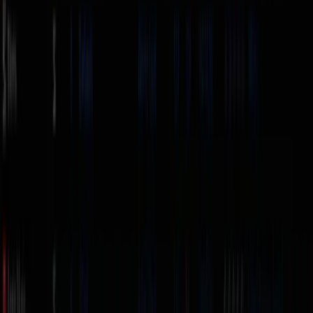
Compara los software DJ disponibles
Licencia /
Software
Marca
Ideal para
entrega
De por vida
Mezcla en vivo
Serato DJ Pro
Serato
· digital
/ controlador
Serato DJ
Todo en
DVS, video y
Serato
Suite
uno · digital
expansiones
Oficial ·
DJ.Studio
Plataforma
DJ.Studio
digital (1-3
Ultimate
completa
días)
Oficial ·
Export