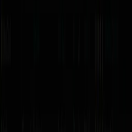
distribuidor autorizado. En cada ficha ves el detalle
exacto.
¿Cómo recibo el software?
Es
entrega digital
: recibes tu licencia oficial por correo
(DJ.Studio Ultimate, por ejemplo, en 1 a 3 días hábiles). No
es un producto físico, no hay envío por correo postal.
¿Puedo devolverlo si me arrepiento?
No. Por su naturaleza digital,
una vez entregada o
descargada la licencia no admite devolución
. Por eso te
ayudamos a elegir el correcto antes de comprar —
escríbenos si tienes dudas.
¿Qué es el Automix con IA y la separación de stems?