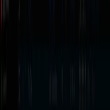
DJ.Studio Pro
DJ.Studio
digital
Ableton + VST
DJ.Studio Pro
Oficial ·
Separación de
DJ.Studio
+ Stems
digital
stems + IA
DJ.Studio
Oficial ·
Sets, radio y
DJ.Studio
Edición Studio
digital
video
Marcas que trabajamos
Serato
— el estándar profesional:
DJ Pro
(licencia de
por vida) y la
DJ Suite
todo en uno.
DJ.Studio
— mezcla y creación de sets con
Automix IA
y stems
, export a Ableton.