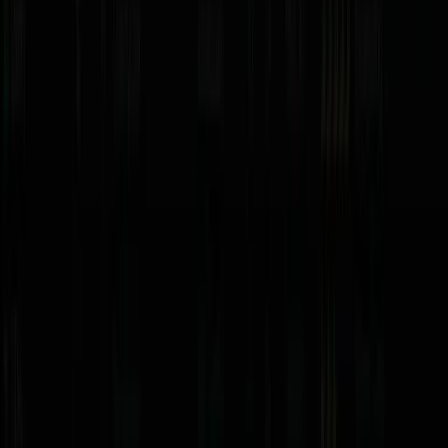
El
Automix con IA
de
DJ.Studio
ordena tu playlist por
tempo y clave y crea transiciones armónicas automáticas.
Los
stems
(en
DJ.Studio Pro + Stems
y Serato) separan
voz, batería, bajo y melodía para mezclar acapellas e
instrumentales al vuelo.
¿Es compatible con mi equipo?
El
Serato DJ Pro
soporta más de
90 equipos
de la
industria;
DJ.Studio
es compatible con rekordbox, Serato,
VirtualDJ, Engine DJ y Traktor. Verifica tu modelo exacto
en la ficha o consulta con nosotros.
¿Produces tu propia música? Mira nuestras
DAW
,
plug-ins
y
controladores MIDI
. Para tu setup de DJ, los