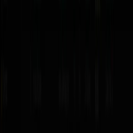
controladores DJ
.
Contacto
Síguenos:
Síguenos:
Encuéntranos
Ver mapa