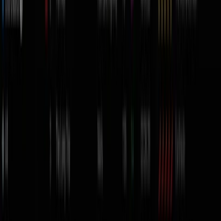
Serato Stems
para aislar voz o batería en vivo. Tiene
modo Práctica que funciona sin hardware.
Automix con IA y creación de sets
Quieres armar mezclas, shows de radio o sets de video
sin tocar en vivo.
DJ.Studio
usa
Automix con IA
(ordena
por tempo y clave), exporta a
Ableton Live
, importa
desde Beatport/Beatsource y es compatible con