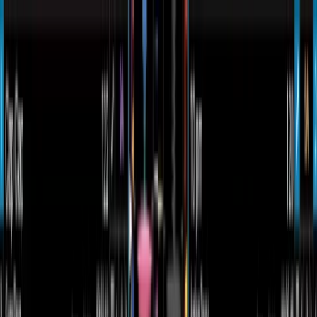
Abrir menú
Inicio
>
Colecciones
>
DJ Software – Programas para Mezclar Música
DJ Software – Programas para
Mezclar Música
Mostrar filtros
⚙️
Limpiar
Filtros
Limpiar
Rango de precio
Marca
Tipo
Disponibilidad