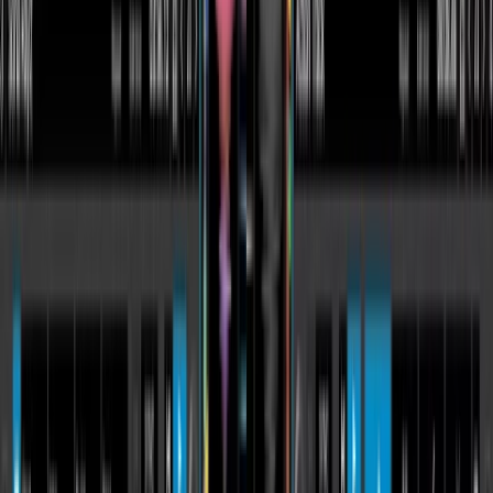
Ordenar por
Rango de precio
Marca
Tipo
Disponibilidad
Mostrar filtros
⚙️
Ordenar por
Filtros
Limpiar
Rango de precio
Marca
Tipo
Disponibilidad
Rango de precio